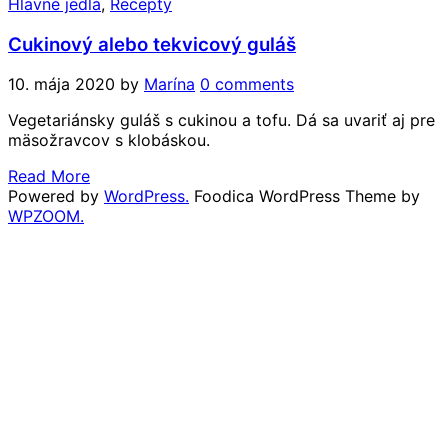
Hlavné jedlá
,
Recepty
Cukinový alebo tekvicový guláš
10. mája 2020
by
Marína
0 comments
Vegetariánsky guláš s cukinou a tofu. Dá sa uvariť aj pre
mäsožravcov s klobáskou.
Read More
Powered by
WordPress.
Foodica WordPress Theme by
WPZOOM.