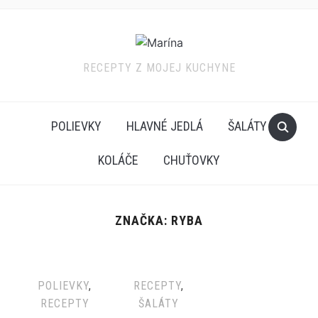
RECEPTY Z MOJEJ KUCHYNE
POLIEVKY
HLAVNÉ JEDLÁ
ŠALÁTY
KOLÁČE
CHUŤOVKY
ZNAČKA: RYBA
POLIEVKY
,
RECEPTY
,
RECEPTY
ŠALÁTY